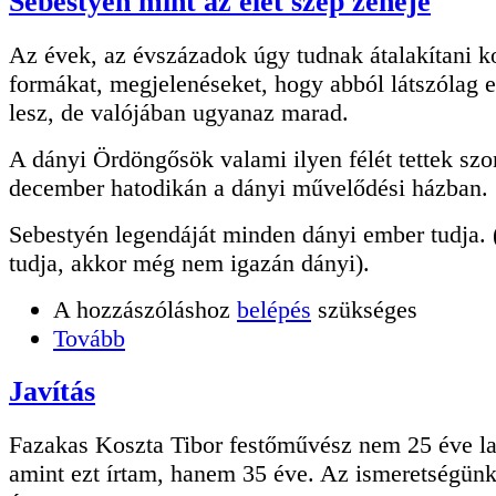
Sebestyén mint az élet szép zenéje
Az évek, az évszázadok úgy tudnak átalakítani k
formákat, megjelenéseket, hogy abból látszólag
lesz, de valójában ugyanaz marad.
A dányi Ördöngősök valami ilyen félét tettek sz
december hatodikán a dányi művelődési házban.
Sebestyén legendáját minden dányi ember tudja.
tudja, akkor még nem igazán dányi).
A hozzászóláshoz
belépés
szükséges
Tovább
Javítás
Fazakas Koszta Tibor festőművész nem 25 éve l
amint ezt írtam, hanem 35 éve. Az ismeretségünk 