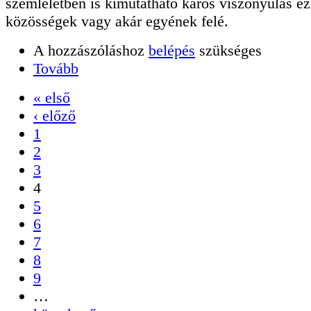
szemléletben is kimutatható káros viszonyulás e
közösségek vagy akár egyének felé.
A hozzászóláshoz
belépés
szükséges
Tovább
« első
‹ előző
1
2
3
4
5
6
7
8
9
…