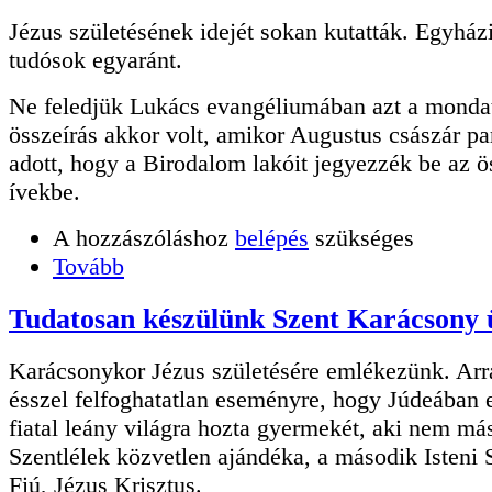
Jézus születésének idejét sokan kutatták. Egyházi
tudósok egyaránt.
Ne feledjük Lukács evangéliumában azt a mondat
összeírás akkor volt, amikor Augustus császár pa
adott, hogy a Birodalom lakóit jegyezzék be az ö
ívekbe.
A hozzászóláshoz
belépés
szükséges
Tovább
Tudatosan készülünk Szent Karácsony
Karácsonykor Jézus születésére emlékezünk. Arr
ésszel felfoghatatlan eseményre, hogy Júdeában e
fiatal leány világra hozta gyermekét, aki nem más
Szentlélek közvetlen ajándéka, a második Isteni
Fiú, Jézus Krisztus.