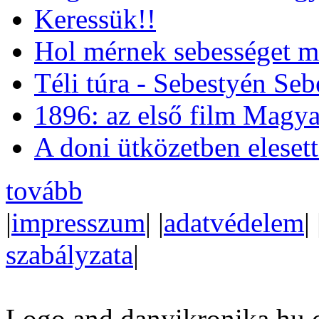
Keressük!!
Hol mérnek sebességet m
Téli túra - Sebestyén Se
1896: az első film Magya
A doni ütközetben eleset
tovább
|
impresszum
| |
adatvédelem
| 
szabályzata
|
Logo and danyikronika.hu 