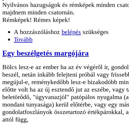
Nyilvános hazugságok és rémképek minden csat
majdnem minden csatornán.
Rémképek! Rémes képek!
A hozzászóláshoz
belépés
szükséges
Tovább
Egy beszélgetés margójára
Bölcs lesz-e az ember ha az év végéről ír, gondo
beszél, netán inkább felejteni próbál vagy frisseb
megújul-e, reménykedőbb lesz-e bizakodóbb min
előtte volt ha az új esztendő jut az eszébe, vagy t
beletörődő, "úgyvanazjól" patópálos nyugalma (
mondani tunyasága) kerül előtérbe, vagy egy más
gondolatfoszlányok összetartozó értékpárokkal, 
attól függ,