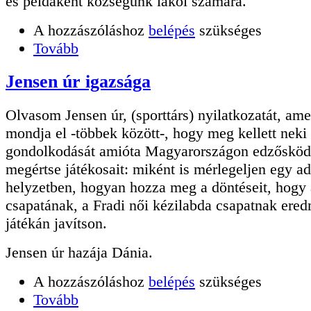
és példaként községünk lakói számára.
A hozzászóláshoz
belépés
szükséges
Tovább
Jensen úr igazsága
Olvasom Jensen úr, (sporttárs) nyilatkozatát, am
mondja el -többek között-, hogy meg kellett neki 
gondolkodását amióta Magyarországon edzősköd
megértse játékosait: miként is mérlegeljen egy ad
helyzetben, hogyan hozza meg a döntéseit, hogy 
csapatának, a Fradi női kézilabda csapatnak ere
játékán javítson.
Jensen úr hazája Dánia.
A hozzászóláshoz
belépés
szükséges
Tovább