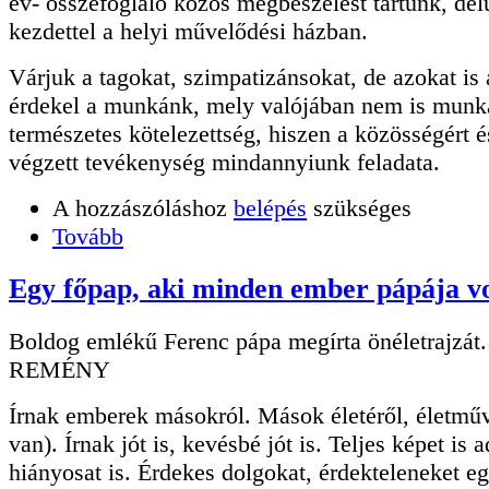
év- összefoglaló közös megbeszélést tartunk, dél
kezdettel a helyi művelődési házban.
Várjuk a tagokat, szimpatizánsokat, de azokat is 
érdekel a munkánk, mely valójában nem is mun
természetes kötelezettség, hiszen a közösségért és
végzett tevékenység mindannyiunk feladata.
A hozzászóláshoz
belépés
szükséges
Tovább
Egy főpap, aki minden ember pápája vo
Boldog emlékű Ferenc pápa megírta önéletrajzát.
REMÉNY
Írnak emberek másokról. Mások életéről, életműv
van). Írnak jót is, kevésbé jót is. Teljes képet is 
hiányosat is. Érdekes dolgokat, érdekteleneket e