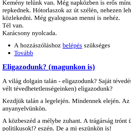
Kemény telünk van. Még napközben is erős mín
repkednek. Hótorlaszok az út szélén, nehezen leh
közlekedni. Még gyalogosan menni is nehéz.
Tél van.
Karácsony nyolcada.
A hozzászóláshoz
belépés
szükséges
Tovább
Eligazodunk? (magunkon is)
A világ dolgain talán - eligazodunk? Saját tévedé
vélt tévedhetetlenségeinken) eligazodunk?
Kezdjük talán a legelején. Mindennek elején. Az
anyanyelvünkön.
A közbeszéd a mélybe zuhant. A trágárság trónt ü
politikusok!? eszén. De a mi eszünkön is!