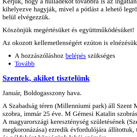
Kérjük, hogy a hulladékot továbbra is az ingatlan
kihelyezve hagyják, mivel a pótlást a lehető legr
belül elvégezzük.
Köszönjük megértésüket és együttműködésüket!
Az okozott kellemetlenségért ezúton is elnézésük
A hozzászóláshoz
belépés
szükséges
Tovább
Szentek, akiket tisztelünk
Január, Boldogasszony hava.
A Szabadság téren (Millenniumi park) áll Szent 
szobra, immár 25 éve. M Gémesi Katalin szobrá
A magyarországi kereszténység születésének (Sze
megkoronázása) ezredik évfordulójára állítottuk,