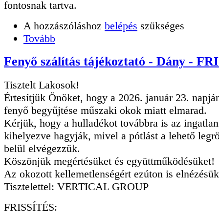
fontosnak tartva.
A hozzászóláshoz
belépés
szükséges
Tovább
Fenyő szálítás tájékoztató - Dány - F
Tisztelt Lakosok!
Értesítjük Önöket, hogy a 2026. január 23. napjá
fenyő begyűjtése műszaki okok miatt elmarad.
Kérjük, hogy a hulladékot továbbra is az ingatlan
kihelyezve hagyják, mivel a pótlást a lehető legr
belül elvégezzük.
Köszönjük megértésüket és együttműködésüket!
Az okozott kellemetlenségért ezúton is elnézésük
Tisztelettel: VERTICAL GROUP
FRISSÍTÉS: