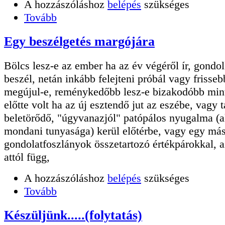
A hozzászóláshoz
belépés
szükséges
Tovább
Egy beszélgetés margójára
Bölcs lesz-e az ember ha az év végéről ír, gondo
beszél, netán inkább felejteni próbál vagy frisseb
megújul-e, reménykedőbb lesz-e bizakodóbb min
előtte volt ha az új esztendő jut az eszébe, vagy t
beletörődő, "úgyvanazjól" patópálos nyugalma (
mondani tunyasága) kerül előtérbe, vagy egy más
gondolatfoszlányok összetartozó értékpárokkal, 
attól függ,
A hozzászóláshoz
belépés
szükséges
Tovább
Készüljünk.....(folytatás)