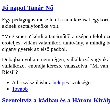
Jó napot Tanár Nő
Egy pedagógus mesélte el a találkozását egykori 
akinek osztályfőnöke volt.
"Megismer"? kérdi a tanárnőtől a szépen felöltözö
erőteljes, vidám valamikori tanítvány, a mindig 
cigány gyerek az első padból.
Dubajban voltam nem régen, vállalkozó vagyok. 
vállalkozó. -mondja kérésre válaszolva. "Mi van
Ricsi"?
A hozzászóláshoz
belépés
szükséges
Tovább
Szenteltvíz a kádban és a Három Királ