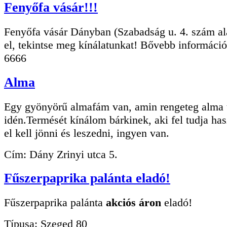
Fenyőfa vásár!!!
Fenyőfa vásár Dányban (Szabadság u. 4. szám ala
el, tekintse meg kínálatunkat! Bővebb információ
6666
Alma
Egy gyönyörű almafám van, amin rengeteg alma 
idén.Termését kínálom bárkinek, aki fel tudja ha
el kell jönni és leszedni, ingyen van.
Cím: Dány Zrinyi utca 5.
Fűszerpaprika palánta eladó!
Fűszerpaprika palánta
akciós áron
eladó!
Típusa: Szeged 80