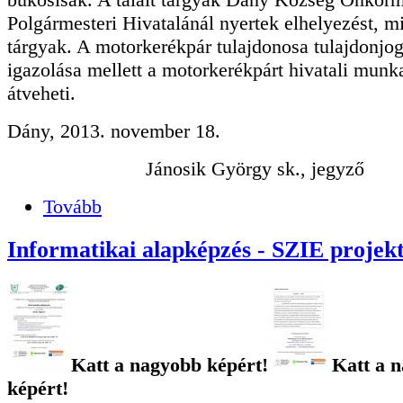
Polgármesteri Hivatalánál nyertek elhelyezést, min
tárgyak. A motorkerékpár tulajdonosa tulajdonjo
igazolása mellett a motorkerékpárt hivatali mun
átveheti.
Dány, 2013. november 18.
Jánosik György sk., jegyző
Tovább
Informatikai alapképzés - SZIE projek
Katt a nagyobb képért!
Katt a 
képért!