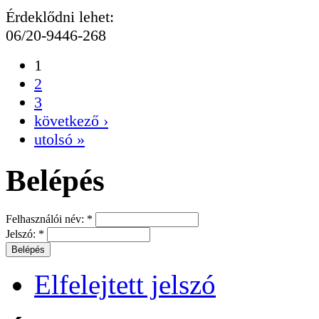
Érdeklődni lehet:
06/20-9446-268
1
2
3
következő ›
utolsó »
Belépés
Felhasználói név:
*
Jelszó:
*
Elfelejtett jelszó