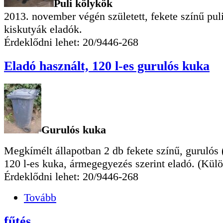
Puli kölykök
2013. november végén született, fekete színű puli
kiskutyák eladók.
Érdeklődni lehet: 20/9446-268
Eladó használt, 120 l-es gurulós kuka
Gurulós kuka
Megkímélt állapotban 2 db fekete színű, gurulós 
120 l-es kuka, ármegegyezés szerint eladó. (Külö
Érdeklődni lehet: 20/9446-268
Tovább
fűtés