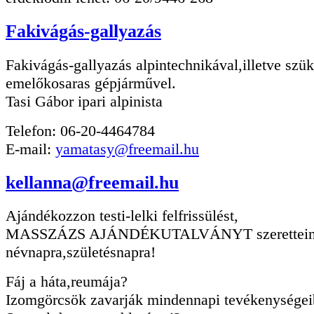
Fakivágás-gallyazás
Fakivágás-gallyazás alpintechnikával,illetve szü
emelőkosaras gépjárművel.
Tasi Gábor ipari alpinista
Telefon: 06-20-4464784
E-mail:
yamatasy@freemail.hu
kellanna@freemail.hu
Ajándékozzon testi-lelki felfrissülést,
MASSZÁZS AJÁNDÉKUTALVÁNYT szerettein
névnapra,születésnapra!
Fáj a háta,reumája?
Izomgörcsök zavarják mindennapi tevékenysége