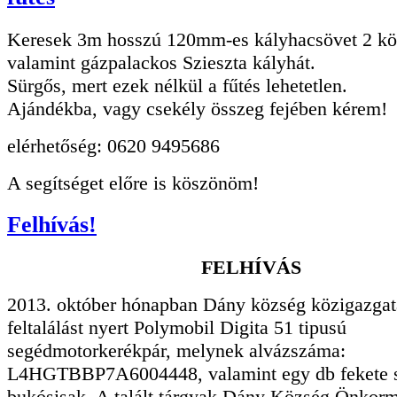
Keresek 3m hosszú 120mm-es kályhacsövet 2 kö
valamint gázpalackos Szieszta kályhát.
Sürgős, mert ezek nélkül a fűtés lehetetlen.
Ajándékba, vagy csekély összeg fejében kérem!
elérhetőség: 0620 9495686
A segítséget előre is köszönöm!
Felhívás!
FELHÍVÁS
2013. október hónapban Dány község közigazgatá
feltalálást nyert Polymobil Digita 51 tipusú
segédmotorkerékpár, melynek alvázszáma:
L4HGTBBP7A6004448, valamint egy db fekete 
bukósisak. A talált tárgyak Dány Község Önkor