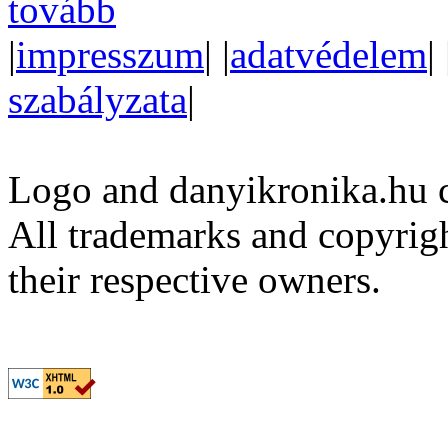
tovább
|
impresszum
| |
adatvédelem
| 
szabályzata
|
Logo and danyikronika.hu 
All trademarks and copyrig
their respective owners.