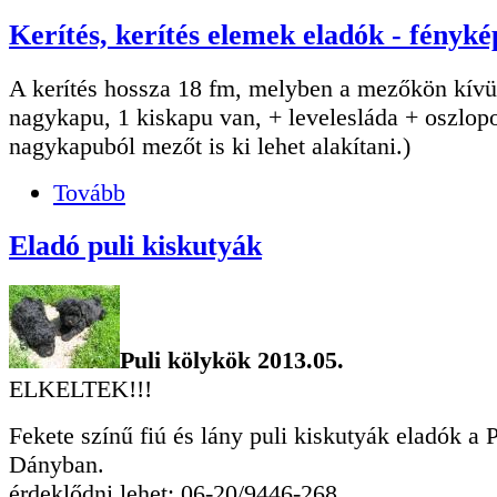
Kerítés, kerítés elemek eladók - fényk
A kerítés hossza 18 fm, melyben a mezőkön kívü
nagykapu, 1 kiskapu van, + levelesláda + oszlop
nagykapuból mezőt is ki lehet alakítani.)
Tovább
Eladó puli kiskutyák
Puli kölykök 2013.05.
ELKELTEK!!!
Fekete színű fiú és lány puli kiskutyák eladók a 
Dányban.
érdeklődni lehet: 06-20/9446-268