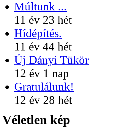
Múltunk ...
11 év 23 hét
Hídépítés.
11 év 44 hét
Új Dányi Tükör
12 év 1 nap
Gratulálunk!
12 év 28 hét
Véletlen kép