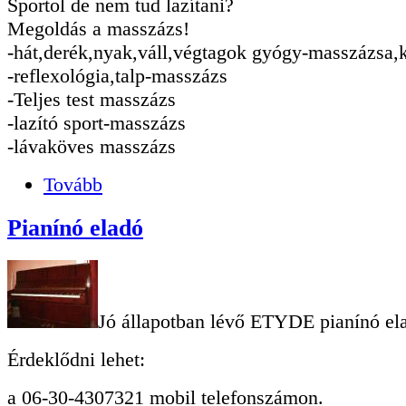
Sportol de nem tud lazítani?
Megoldás a masszázs!
-hát,derék,nyak,váll,végtagok gyógy-masszázsa,
-reflexológia,talp-masszázs
-Teljes test masszázs
-lazító sport-masszázs
-lávaköves masszázs
Tovább
Pianínó eladó
Jó állapotban lévő ETYDE pianínó el
Érdeklődni lehet:
a 06-30-4307321 mobil telefonszámon.