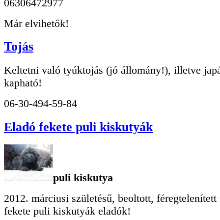
06306472977
Már elvihetők!
Tojás
Keltetni való tyúktojás (jó állomány!), illetve jap
kapható!
06-30-494-59-84
Eladó fekete puli kiskutyák
puli kiskutya
2012. márciusi születésű, beoltott, féregtelenített 
fekete puli kiskutyák eladók!