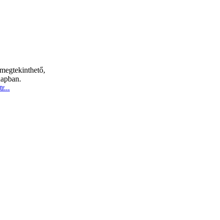
 megtekinthető,
napban.
r...