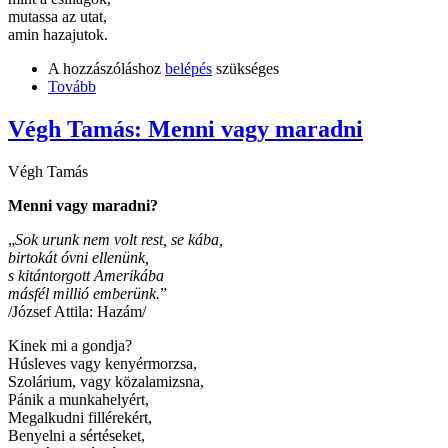
mutassa az utat,
amin hazajutok.
A hozzászóláshoz
belépés
szükséges
Tovább
Végh Tamás: Menni vagy maradni
Végh Tamás
Menni vagy maradni?
„
Sok urunk nem volt rest, se kába,
birtokát óvni ellenünk,
s kitántorgott Amerikába
másfél millió emberünk.
”
/József Attila: Hazám/
Kinek mi a gondja?
Húsleves vagy kenyérmorzsa,
Szolárium, vagy közalamizsna,
Pánik a munkahelyért,
Megalkudni fillérekért,
Benyelni a sértéseket,