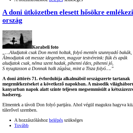
A doni ütközetben elesett hősökre emlékez
ország
Korabeli foto
„…Aludjatok csak Don menti holtak, folyó mentén szunnyadó bakák,
Álmodjatok ott messze idegenben, magyar testvéreink: fiúk és apák
aludjatok csak, néma szent hadak, pihenni édes, pihenni jó,
S nyugtasson a Donnak halk zúgása, mint a Tisza folyó….”
A doni áttörés 71. évfordulója alkalmából országszerte tartanak
megemlékezéseket a következő napokban. A második világháború
kanyarban napok alatt szinte teljesen megsemmisült a kétszázezr
hadsereg.
Elmentek a távoli Don folyó partjára. Ahol végül magukra hagyva kü
túlerővel szemben.
A hozzászóláshoz
belépés
szükséges
Tovább