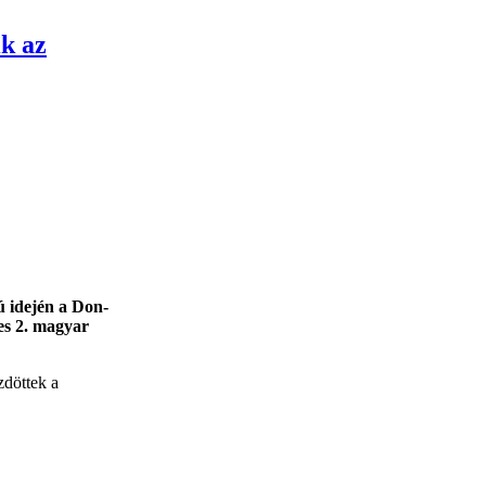
ik az
 idején a Don-
es 2. magyar
zdöttek a