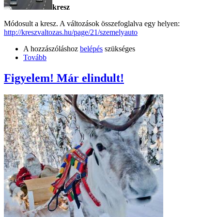
kresz
Módosult a kresz. A változások összefoglalva egy helyen:
http://kreszvaltozas.hu/page/21/szemelyauto
A hozzászóláshoz
belépés
szükséges
Tovább
Figyelem! Már elindult!