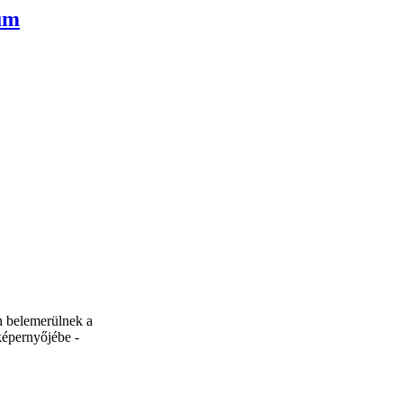
um
 belemerülnek a
képernyőjébe -