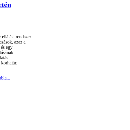
etén
 ellátási rendszer
ozások, azaz a
 és egy
ításának
látás
 korhatár.
bla...