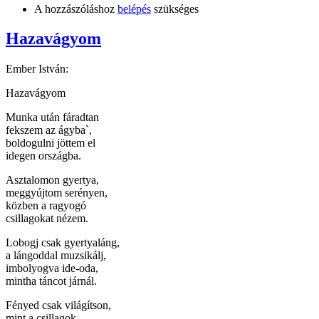
A hozzászóláshoz
belépés
szükséges
Hazavágyom
Ember István:
Hazavágyom
Munka után fáradtan
fekszem az ágyba`,
boldogulni jöttem el
idegen országba.
Asztalomon gyertya,
meggyújtom serényen,
közben a ragyogó
csillagokat nézem.
Lobogj csak gyertyaláng,
a lángoddal muzsikálj,
imbolyogva ide-oda,
mintha táncot járnál.
Fényed csak világítson,
mint a csillagok,