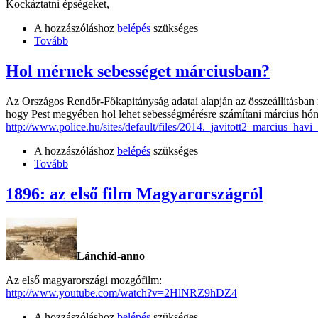
Kockáztatni épségeket,
A hozzászóláshoz
belépés
szükséges
Tovább
Hol mérnek sebességet márciusban?
Az Országos Rendőr-Főkapitányság adatai alapján az összeállításban
hogy Pest megyében hol lehet sebességmérésre számítani március hó
http://www.police.hu/sites/default/files/2014._javitott2_marcius_havi_t
A hozzászóláshoz
belépés
szükséges
Tovább
1896: az első film Magyarországról
Lánchíd-anno
Az első magyarországi mozgófilm:
http://www.youtube.com/watch?v=2HlNRZ9hDZ4
A hozzászóláshoz
belépés
szükséges