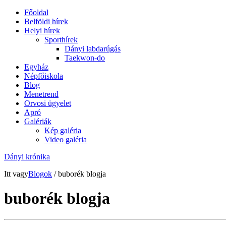
Főoldal
Belföldi hírek
Helyi hírek
Sporthírek
Dányi labdarúgás
Taekwon-do
Egyház
Népfőiskola
Blog
Menetrend
Orvosi ügyelet
Apró
Galériák
Kép galéria
Video galéria
Dányi krónika
Itt vagy
Blogok
/ buborék blogja
buborék blogja