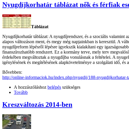
Nyugdíjkorhatár táblázat nők és férfiak es
Táblázat
Nyugdíjkorhatár táblázat: A nyugdíjrendszer, és a szociális valamint az
alapos változáson ment, és megy még napjainkban is keresztül. A vált
nyugdíjreform lépésről lépésre igyekszik kialakítani egy igazságosabb
finanszírozhatóbb rendszert. Ez a kormány terve, mely terv megvalós
érdekében megváltoztak a nyugdíjba vonulásnak a feltételei. A nyugel
igénylésének és megítélésének alapkövetelménye a szolgálati idő, és a
Bővebben:
http://online-informaciok.hu/index.php/nyugdij/188-nyugdijkorhatar-ta
A hozzászóláshoz
belépés
szükséges
Tovább
Kreszváltozás 2014-ben