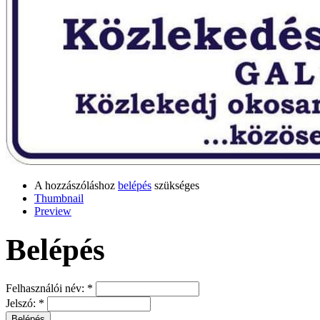
A hozzászóláshoz
belépés
szükséges
Thumbnail
Preview
Belépés
Felhasználói név:
*
Jelszó:
*