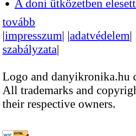
A doni ütközetben eleset
tovább
|
impresszum
| |
adatvédelem
| 
szabályzata
|
Logo and danyikronika.hu 
All trademarks and copyrig
their respective owners.