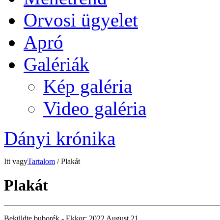
Orvosi ügyelet
Apró
Galériák
Kép galéria
Video galéria
Dányi krónika
Itt vagy
Tartalom
/ Plakát
Plakát
Beküldte
buborék
- Ekkor:
2022 August 21