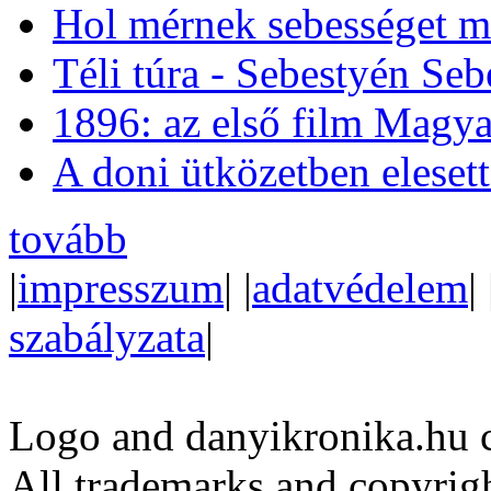
Hol mérnek sebességet m
Téli túra - Sebestyén Se
1896: az első film Magya
A doni ütközetben eleset
tovább
|
impresszum
| |
adatvédelem
| 
szabályzata
|
Logo and danyikronika.hu 
All trademarks and copyrig