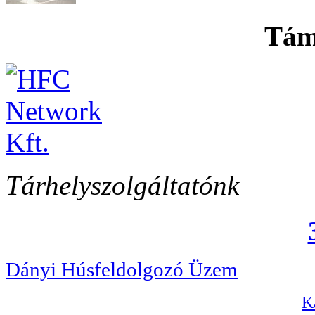
Tám
Tárhelyszolgáltatónk
Dányi Húsfeldolgozó Üzem
Ka