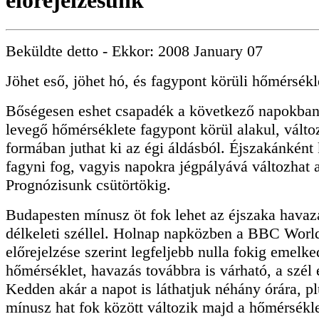
előrejelzésünk
Beküldte
detto
- Ekkor:
2008 January 07
Jöhet eső, jöhet hó, és fagypont körüli hőmérsékl
Bőségesen eshet csapadék a következő napokban
levegő hőmérséklete fagypont körül alakul, válto
formában juthat ki az égi áldásból. Éjszakánkén
fagyni fog, vagyis napokra jégpályává változhat 
Prognózisunk csütörtökig.
Budapesten mínusz öt fok lehet az éjszaka havazá
délkeleti széllel. Holnap napközben a BBC Worl
előrejelzése szerint legfeljebb nulla fokig emelke
hőmérséklet, havazás továbbra is várható, a szél e
Kedden akár a napot is láthatjuk néhány órára, pl
mínusz hat fok között változik majd a hőmérsékle