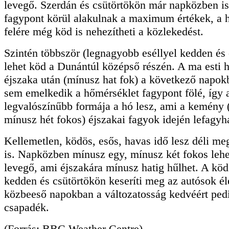
levegő. Szerdán és csütörtökön már napközben is
fagypont körül alakulnak a maximum értékek, a 
felére még köd is nehezítheti a közlekedést.
Szintén többször (legnagyobb eséllyel kedden és 
lehet köd a Dunántúl középső részén. A ma esti 
éjszaka után (mínusz hat fok) a következő napok
sem emelkedik a hőmérséklet fagypont fölé, így 
legvalószínűbb formája a hó lesz, ami a kemény 
mínusz hét fokos) éjszakai fagyok idején lefagyha
Kellemetlen, ködös, esős, havas idő lesz déli m
is. Napközben mínusz egy, mínusz két fokos lehe
levegő, ami éjszakára mínusz hatig hűlhet. A kö
kedden és csütörtökön keseríti meg az autósok éle
közbeeső napokban a változatosság kedvéért ped
csapadék.
(Forrás: BBC Weather Centre)