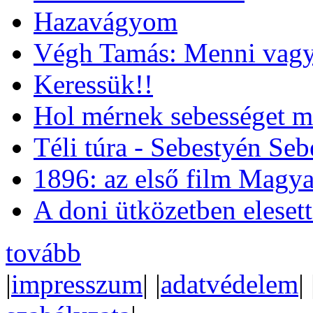
Hazavágyom
Végh Tamás: Menni vagy
Keressük!!
Hol mérnek sebességet m
Téli túra - Sebestyén Se
1896: az első film Magya
A doni ütközetben eleset
tovább
|
impresszum
| |
adatvédelem
| 