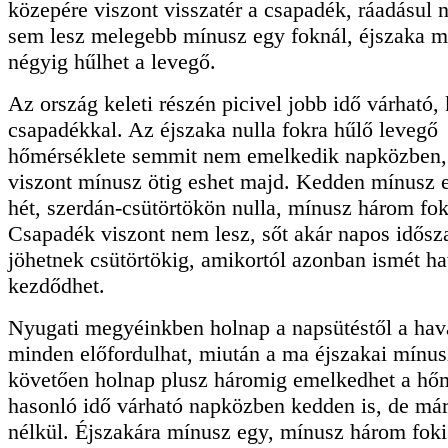
közepére viszont visszatér a csapadék, ráadásul
sem lesz melegebb mínusz egy foknál, éjszaka m
négyig hűlhet a levegő.
Az ország keleti részén picivel jobb idő várható,
csapadékkal. Az éjszaka nulla fokra hűlő levegő
hőmérséklete semmit nem emelkedik napközben, h
viszont mínusz ötig eshet majd. Kedden mínusz 
hét, szerdán-csütörtökön nulla, mínusz három fok
Csapadék viszont nem lesz, sőt akár napos idősz
jöhetnek csütörtökig, amikortól azonban ismét h
kezdődhet.
Nyugati megyéinkben holnap a napsütéstől a hav
minden előfordulhat, miután a ma éjszakai mínus
követően holnap plusz háromig emelkedhet a hőm
hasonló idő várható napközben kedden is, de má
nélkül. Éjszakára mínusz egy, mínusz három foki