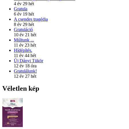
4 év 29 hét
Gratula
6 év 19 hét
A csendes tragédia
8 év 29 hét
Gratuláció
10 év 21 hét
Múltunk ...
11 év 23 hét
Hídépítés.
11 év 44 hét
Új Dányi Tükör
12 év 18 óra
Gratulálunk!
12 év 27 hét
Véletlen kép