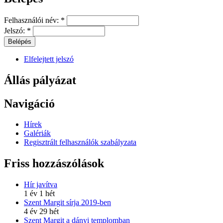
Felhasználói név:
*
Jelszó:
*
Elfelejtett jelszó
Állás pályázat
Navigáció
Hírek
Galériák
Regisztrált felhasználók szabályzata
Friss hozzászólások
Hír javítva
1 év 1 hét
Szent Margit sírja 2019-ben
4 év 29 hét
Szent Margit a dányi templomban