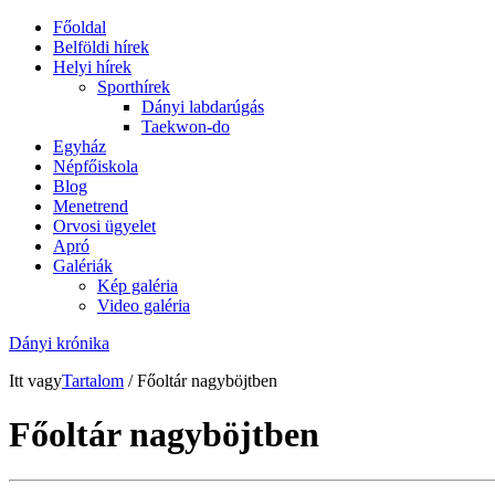
Főoldal
Belföldi hírek
Helyi hírek
Sporthírek
Dányi labdarúgás
Taekwon-do
Egyház
Népfőiskola
Blog
Menetrend
Orvosi ügyelet
Apró
Galériák
Kép galéria
Video galéria
Dányi krónika
Itt vagy
Tartalom
/ Főoltár nagyböjtben
Főoltár nagyböjtben