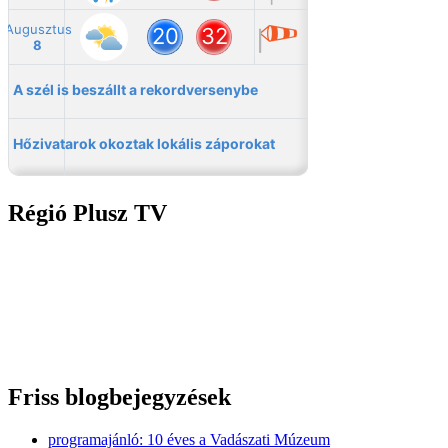
Régió Plusz TV
Friss blogbejegyzések
programajánló: 10 éves a Vadászati Múzeum