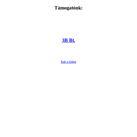
Támogatónk:
3B Bt.
Katt a linkre