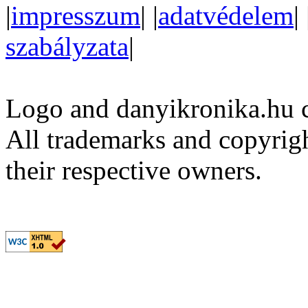
|
impresszum
| |
adatvédelem
| 
szabályzata
|
Logo and danyikronika.hu 
All trademarks and copyrig
their respective owners.