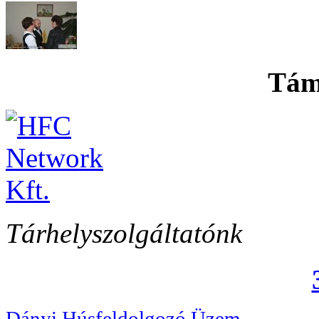
Tám
Tárhelyszolgáltatónk
Dányi Húsfeldolgozó Üzem