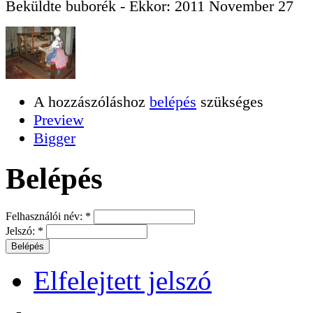
Beküldte
buborék
- Ekkor:
2011 November 27
A hozzászóláshoz
belépés
szükséges
Preview
Bigger
Belépés
Felhasználói név:
*
Jelszó:
*
Elfelejtett jelszó