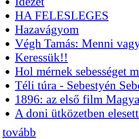
Idézet
HA FELESLEGES
Hazavágyom
Végh Tamás: Menni vagy
Keressük!!
Hol mérnek sebességet m
Téli túra - Sebestyén Se
1896: az első film Magya
A doni ütközetben eleset
tovább