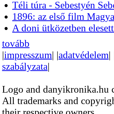
Téli túra - Sebestyén Se
1896: az első film Magya
A doni ütközetben eleset
tovább
|
impresszum
| |
adatvédelem
| 
szabályzata
|
Logo and danyikronika.hu 
All trademarks and copyrig
their respective owners.