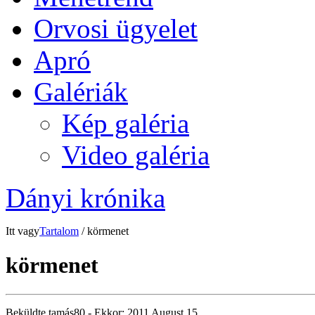
Orvosi ügyelet
Apró
Galériák
Kép galéria
Video galéria
Dányi krónika
Itt vagy
Tartalom
/ körmenet
körmenet
Beküldte
tamás80
- Ekkor:
2011 August 15