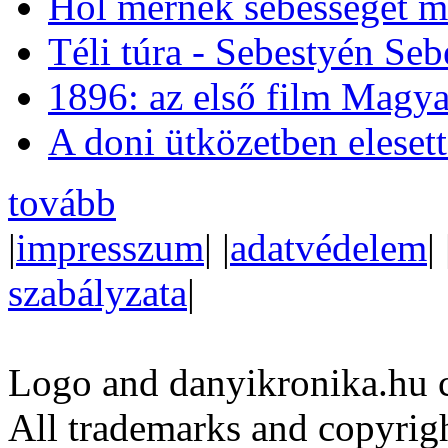
Hol mérnek sebességet m
Téli túra - Sebestyén Se
1896: az első film Magya
A doni ütközetben eleset
tovább
|
impresszum
| |
adatvédelem
| 
szabályzata
|
Logo and danyikronika.hu 
All trademarks and copyrig