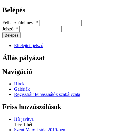
Belépés
Felhasználói név:
*
Jelszó:
*
Elfelejtett jelszó
Állás pályázat
Navigáció
Hírek
Galériák
Regisztrált felhasználók szabályzata
Friss hozzászólások
Hír javítva
1 év 1 hét
Szent Margit sírja 2019-ben