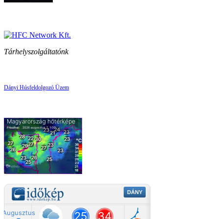
Tárhelyszolgáltatónk
Dányi Húsfeldolgozó Üzem