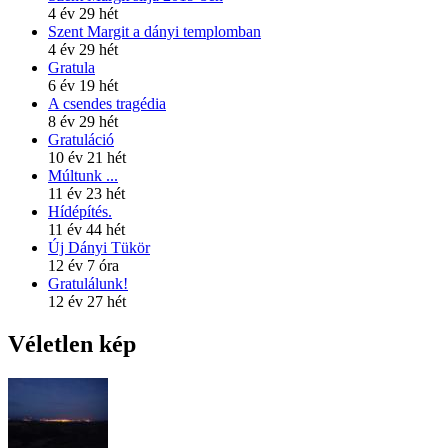
4 év 29 hét
Szent Margit a dányi templomban
4 év 29 hét
Gratula
6 év 19 hét
A csendes tragédia
8 év 29 hét
Gratuláció
10 év 21 hét
Múltunk ...
11 év 23 hét
Hídépítés.
11 év 44 hét
Új Dányi Tükör
12 év 7 óra
Gratulálunk!
12 év 27 hét
Véletlen kép