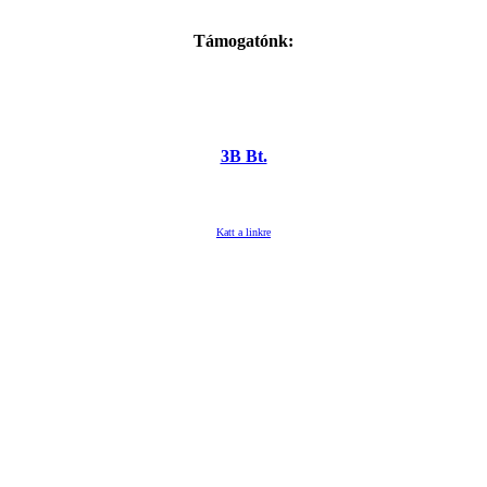
Támogatónk:
3B Bt.
Katt a linkre