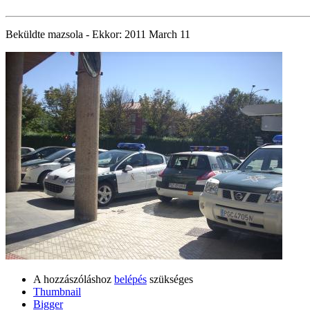
Beküldte
mazsola
- Ekkor:
2011 March 11
A hozzászóláshoz
belépés
szükséges
Thumbnail
Bigger