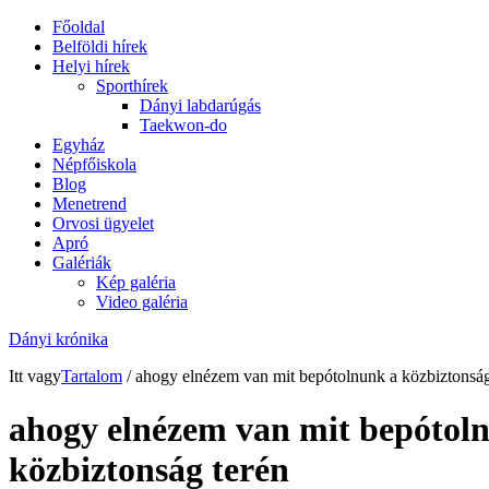
Főoldal
Belföldi hírek
Helyi hírek
Sporthírek
Dányi labdarúgás
Taekwon-do
Egyház
Népfőiskola
Blog
Menetrend
Orvosi ügyelet
Apró
Galériák
Kép galéria
Video galéria
Dányi krónika
Itt vagy
Tartalom
/ ahogy elnézem van mit bepótolnunk a közbiztonság
ahogy elnézem van mit bepótol
közbiztonság terén