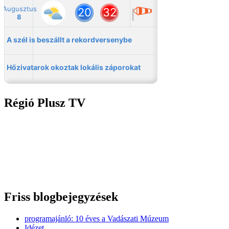
Régió Plusz TV
Friss blogbejegyzések
programajánló: 10 éves a Vadászati Múzeum
Idézet