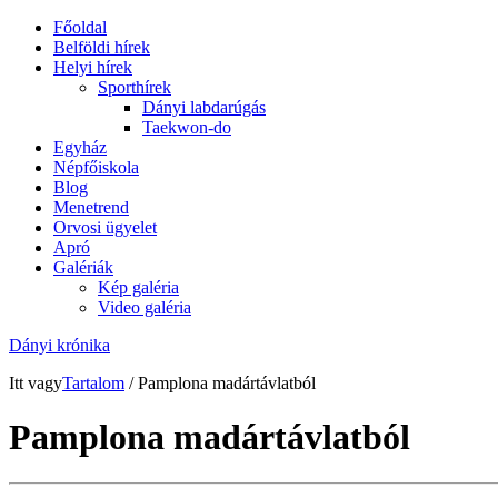
Főoldal
Belföldi hírek
Helyi hírek
Sporthírek
Dányi labdarúgás
Taekwon-do
Egyház
Népfőiskola
Blog
Menetrend
Orvosi ügyelet
Apró
Galériák
Kép galéria
Video galéria
Dányi krónika
Itt vagy
Tartalom
/ Pamplona madártávlatból
Pamplona madártávlatból