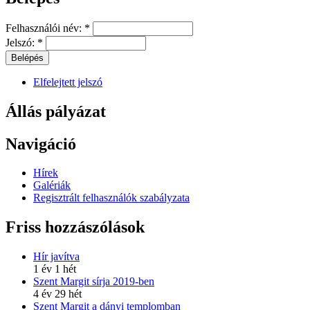
Felhasználói név:
*
Jelszó:
*
Elfelejtett jelszó
Állás pályázat
Navigáció
Hírek
Galériák
Regisztrált felhasználók szabályzata
Friss hozzászólások
Hír javítva
1 év 1 hét
Szent Margit sírja 2019-ben
4 év 29 hét
Szent Margit a dányi templomban