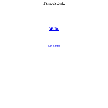
Támogatónk:
3B Bt.
Katt a linkre