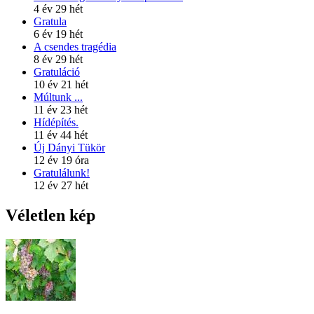
4 év 29 hét
Gratula
6 év 19 hét
A csendes tragédia
8 év 29 hét
Gratuláció
10 év 21 hét
Múltunk ...
11 év 23 hét
Hídépítés.
11 év 44 hét
Új Dányi Tükör
12 év 19 óra
Gratulálunk!
12 év 27 hét
Véletlen kép