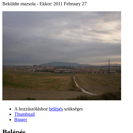
Beküldte
mazsola
- Ekkor:
2011 February 27
A hozzászóláshoz
belépés
szükséges
Thumbnail
Bigger
Belépés