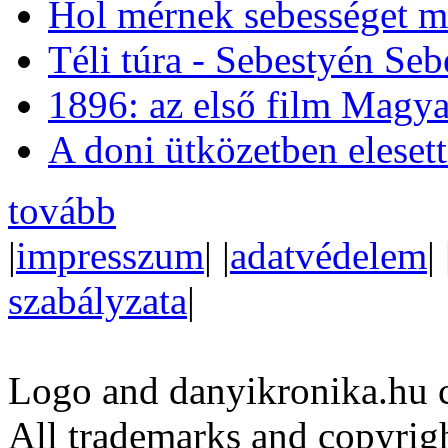
Hol mérnek sebességet m
Téli túra - Sebestyén Se
1896: az első film Magya
A doni ütközetben eleset
tovább
|
impresszum
| |
adatvédelem
| 
szabályzata
|
Logo and danyikronika.hu 
All trademarks and copyrig