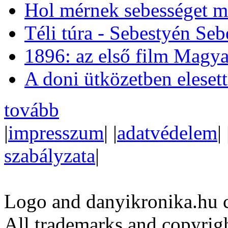
Hol mérnek sebességet m
Téli túra - Sebestyén Se
1896: az első film Magya
A doni ütközetben eleset
tovább
|
impresszum
| |
adatvédelem
| 
szabályzata
|
Logo and danyikronika.hu 
All trademarks and copyrig