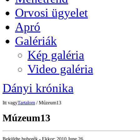
Orvosi ügyelet
Apró
Galériák
Kép galéria
Video galéria
Dányi krónika
Itt vagy
Tartalom
/ Múzeum13
Múzeum13
Beküldte
buborék
- Ekkor:
2010 June 26