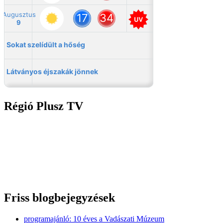
Régió Plusz TV
Friss blogbejegyzések
programajánló: 10 éves a Vadászati Múzeum