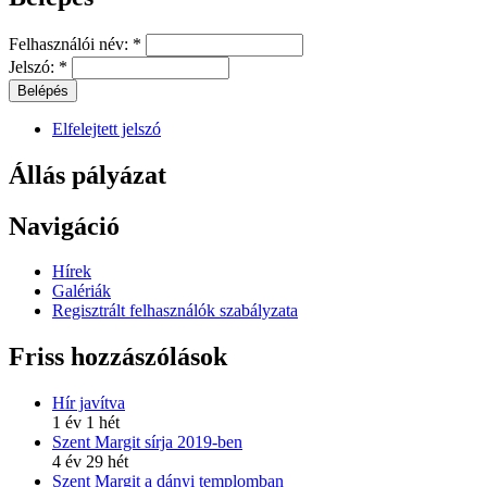
Felhasználói név:
*
Jelszó:
*
Elfelejtett jelszó
Állás pályázat
Navigáció
Hírek
Galériák
Regisztrált felhasználók szabályzata
Friss hozzászólások
Hír javítva
1 év 1 hét
Szent Margit sírja 2019-ben
4 év 29 hét
Szent Margit a dányi templomban