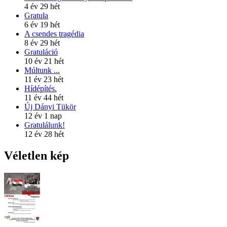
4 év 29 hét
Gratula
6 év 19 hét
A csendes tragédia
8 év 29 hét
Gratuláció
10 év 21 hét
Múltunk ...
11 év 23 hét
Hídépítés.
11 év 44 hét
Új Dányi Tükör
12 év 1 nap
Gratulálunk!
12 év 28 hét
Véletlen kép