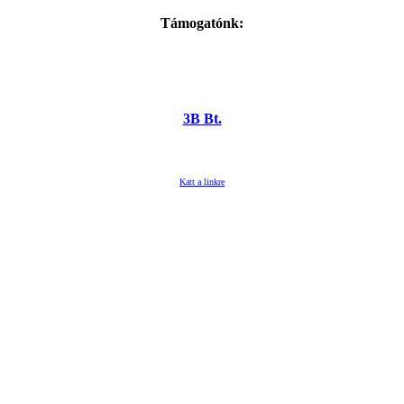
Támogatónk:
3B Bt.
Katt a linkre