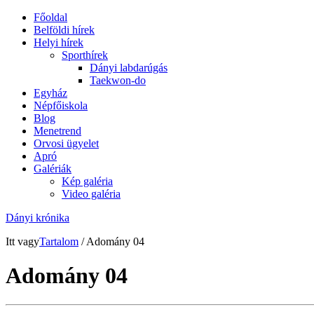
Főoldal
Belföldi hírek
Helyi hírek
Sporthírek
Dányi labdarúgás
Taekwon-do
Egyház
Népfőiskola
Blog
Menetrend
Orvosi ügyelet
Apró
Galériák
Kép galéria
Video galéria
Dányi krónika
Itt vagy
Tartalom
/ Adomány 04
Adomány 04