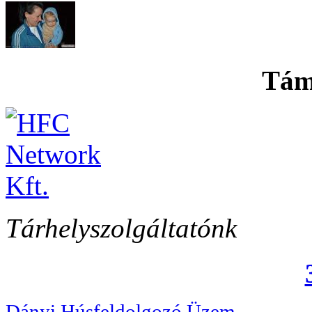
Tám
Tárhelyszolgáltatónk
Dányi Húsfeldolgozó Üzem