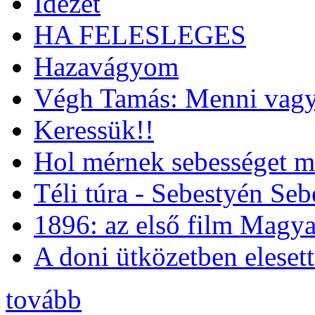
Idézet
HA FELESLEGES
Hazavágyom
Végh Tamás: Menni vagy
Keressük!!
Hol mérnek sebességet m
Téli túra - Sebestyén Se
1896: az első film Magya
A doni ütközetben eleset
tovább