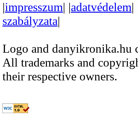
|
impresszum
| |
adatvédelem
| 
szabályzata
|
Logo and danyikronika.hu 
All trademarks and copyrig
their respective owners.