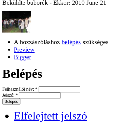
Beküldte
buborék
- Ekkor:
2010 June 21
A hozzászóláshoz
belépés
szükséges
Preview
Bigger
Belépés
Felhasználói név:
*
Jelszó:
*
Elfelejtett jelszó