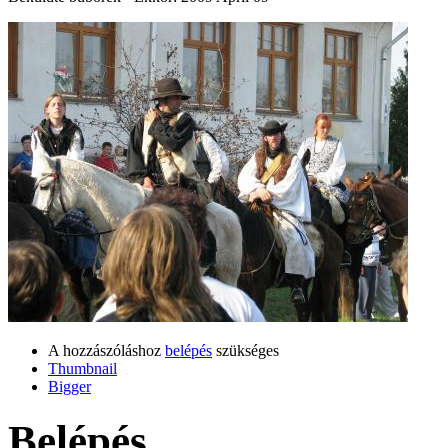
A hozzászóláshoz
belépés
szükséges
Thumbnail
Bigger
Belépés