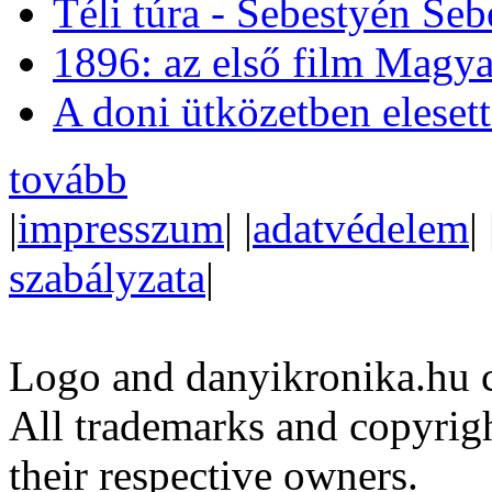
Téli túra - Sebestyén Se
1896: az első film Magya
A doni ütközetben eleset
tovább
|
impresszum
| |
adatvédelem
| 
szabályzata
|
Logo and danyikronika.hu 
All trademarks and copyrig
their respective owners.