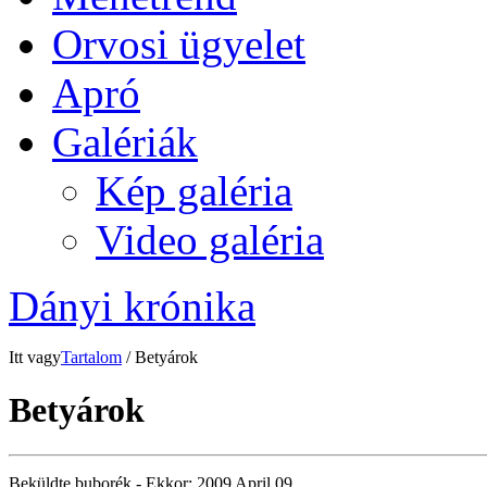
Orvosi ügyelet
Apró
Galériák
Kép galéria
Video galéria
Dányi krónika
Itt vagy
Tartalom
/ Betyárok
Betyárok
Beküldte
buborék
- Ekkor:
2009 April 09