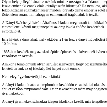
Olyan helyi jellegű bánat ez nekünk mint az országnak a Trianoni me
lesz-e ember aki ennek okát kristálytisztán kikutatja? Ha nem lesz, ak
feldolgozatlan stigmaként kísér minden jóravaló dányi embert a sötét 
történelem során, mint ahogyan ezt nemzeti tragédiáink is teszik.
A Dányi Széchenyi István Általános Iskola a megmaradt tanulókkal és
tantestülettel készül megünnepelni az öreg iskola építése kezdetének 
évfordulóját.
Erre hívják a dányiakat, mely október 21-én lesz a dányi művelődési h
10 órakor.
1885-ben kezdték meg az iskolaépület építését és a következő évben m
kezdődött az oktatás.
Amikor a templomunk olyan sérülést szenvedett, hogy ott szentmisék
lehetett tartani, az uj iskolaépület helyet adott ennek.
Nem elég figyelmeztető jel ez nekünk?
A dányi iskolai oktatás a templomban kezdődött és az iskolai oktatás c
épület később templommá vált. Ez az iskolaépület mára majdhogynem
gyermekekből.
A dányi gyermekek számukra idegen iskolákba kezdik más települések