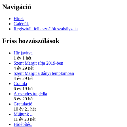
Navigáció
Hírek
Galériák
Regisztrált felhasználók szabályzata
Friss hozzászólások
Hír javítva
1 év 1 hét
Szent Margit sírja 2019-ben
4 év 29 hét
Szent Margit a dányi templomban
4 év 29 hét
Gratula
6 év 19 hét
A csendes tragédia
8 év 29 hét
Gratuláció
10 év 21 hét
Múltunk ...
11 év 23 hét
Hídépítés.