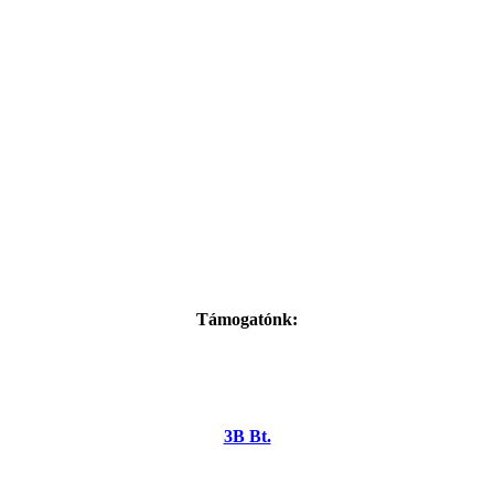
Támogatónk:
3B Bt.