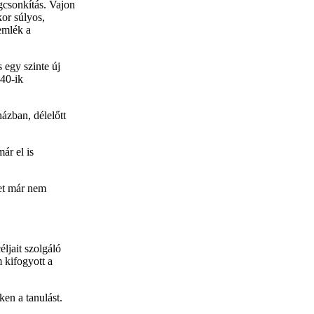
gcsonkítás. Vajon
kor súlyos,
emlék a
 egy szinte új
140-ik
ázban, délelőtt
ár el is
et már nem
éljait szolgáló
 kifogyott a
en a tanulást.