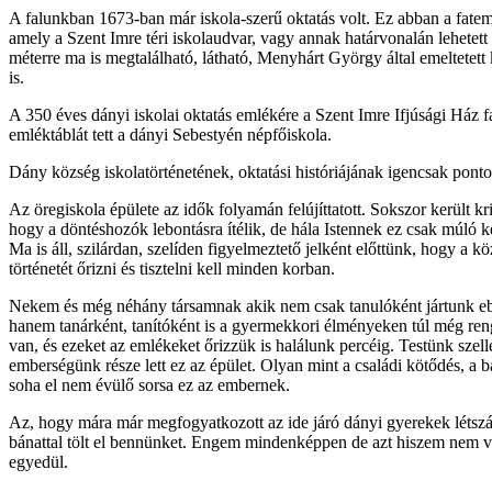
A falunkban 1673-ban már iskola-szerű oktatás volt. Ez abban a fate
amely a Szent Imre téri iskolaudvar, vagy annak határvonalán lehetett
méterre ma is megtalálható, látható, Menyhárt György által emeltetett 
is.
A 350 éves dányi iskolai oktatás emlékére a Szent Imre Ifjúsági Ház f
emléktáblát tett a dányi Sebestyén népfőiskola.
Dány község iskolatörténetének, oktatási históriájának igencsak pont
Az öregiskola épülete az idők folyamán felújíttatott. Sokszor került kr
hogy a döntéshozók lebontásra ítélik, de hála Istennek ez csak múló k
Ma is áll, szilárdan, szelíden figyelmeztető jelként előttünk, hogy a 
történetét őrizni és tisztelni kell minden korban.
Nekem és még néhány társamnak akik nem csak tanulóként jártunk eb
hanem tanárként, tanítóként is a gyermekkori élményeken túl még re
van, és ezeket az emlékeket őrizzük is halálunk percéig. Testünk szel
emberségünk része lett ez az épület. Olyan mint a családi kötődés, a b
soha el nem évülő sorsa ez az embernek.
Az, hogy mára már megfogyatkozott az ide járó dányi gyerekek létsz
bánattal tölt el bennünket. Engem mindenképpen de azt hiszem nem 
egyedül.