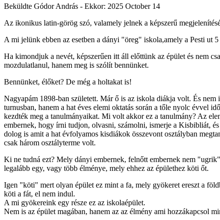
Beküldte
Gódor András
- Ekkor:
2025 October 14
Az ikonikus latin-görög szó, valamely jelnek a képszerű megjelenítését
A mi jelünk ebben az esetben a dányi "öreg" iskola,amely a Pesti ut 5 
Ha kimondjuk a nevét, képszerűen itt áll előttünk az épület és nem cs
mozdulatlanul, hanem meg is szólít bennünket.
Bennünket, élőket? De még a holtakat is!
Nagyapám 1898-ban született. Már ő is az iskola diákja volt. És nem i
turnusban, hanem a hat éves elemi oktatás során a tőle nyolc évvel idő
kezdték meg a tanulmányaikat. Mi volt akkor ez a tanulmány? Az elem
embernek, hogy írni tudjon, olvasni, számolni, ismerje a Kisbibliát, 
dolog is amit a hat évfolyamos kisdiákok összevont osztályban megta
csak három osztályterme volt.
Ki ne tudná ezt? Mely dányi embernek, felnőtt embernek nem "ugrik" 
legalább egy, vagy több élménye, mely ehhez az épülethez köti őt.
Igen "köti" mert olyan épület ez mint a fa, mely gyökeret ereszt a föl
köti a fát, el nem indul.
A mi gyökereink egy része ez az iskolaépület.
Nem is az épület magában, hanem az az élmény ami hozzákapcsol mi