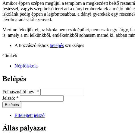
Amikor éppen szépen megújul a templom a megkezdett belső restaurál
festéssel, vagyis szép belső teret ad a dányi embereknek a méltó hitéle
iskolánk pedig éppen a legfontosabbat, a dányi gyerekek egy részéne
távolmaradásától szenved.
Mert ne feledjük el, az iskola nem csak épület, nem csak egy tárgy, h
is, amely a mi lelkünkből, emlékeinkből sohasem marad ki, abban min
A hozzászóláshoz
belépés
szükséges
Cimkék
Népfőiskola
Belépés
Felhasználói név:
*
Jelszó:
*
Elfelejtett jelszó
Állás pályázat