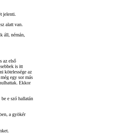
 jelenti.
sz alatt van.
ak áll, némán,
s az első
sebbek is itt
i kötelessége az
és még egy sor más
nulhattak. Ekkor
be e szó hallatán
dben, a gyökér
nket.