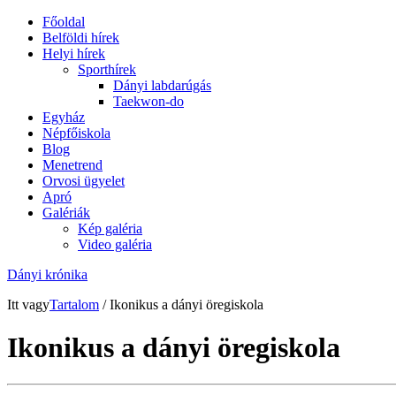
Főoldal
Belföldi hírek
Helyi hírek
Sporthírek
Dányi labdarúgás
Taekwon-do
Egyház
Népfőiskola
Blog
Menetrend
Orvosi ügyelet
Apró
Galériák
Kép galéria
Video galéria
Dányi krónika
Itt vagy
Tartalom
/ Ikonikus a dányi öregiskola
Ikonikus a dányi öregiskola