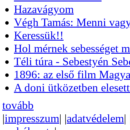
Hazavágyom
Végh Tamás: Menni vagy
Keressük!!
Hol mérnek sebességet m
Téli túra - Sebestyén Se
1896: az első film Magya
A doni ütközetben eleset
tovább
|
impresszum
| |
adatvédelem
| 