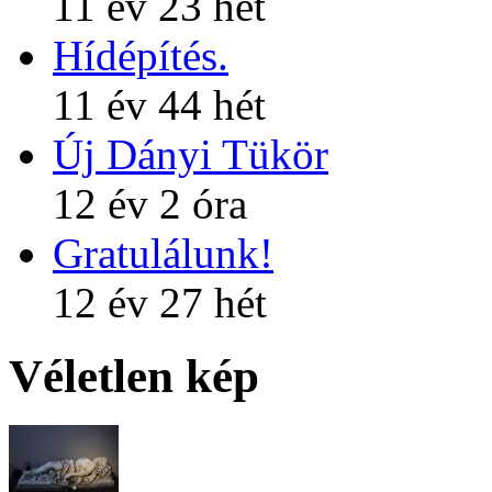
11 év 23 hét
Hídépítés.
11 év 44 hét
Új Dányi Tükör
12 év 2 óra
Gratulálunk!
12 év 27 hét
Véletlen kép