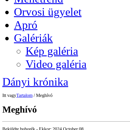
Orvosi ügyelet
Apró
Galériák
Kép galéria
Video galéria
Dányi krónika
Itt vagy
Tartalom
/ Meghívó
Meghívó
Beküldte
buborék
- Ekkor:
2024 October 08