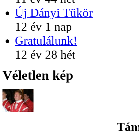
Új Dányi Tükör
12 év 1 nap
Gratulálunk!
12 év 28 hét
Véletlen kép
Tám