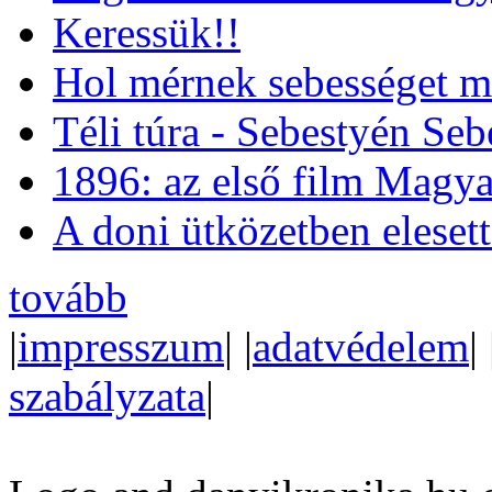
Keressük!!
Hol mérnek sebességet m
Téli túra - Sebestyén Se
1896: az első film Magya
A doni ütközetben eleset
tovább
|
impresszum
| |
adatvédelem
| 
szabályzata
|