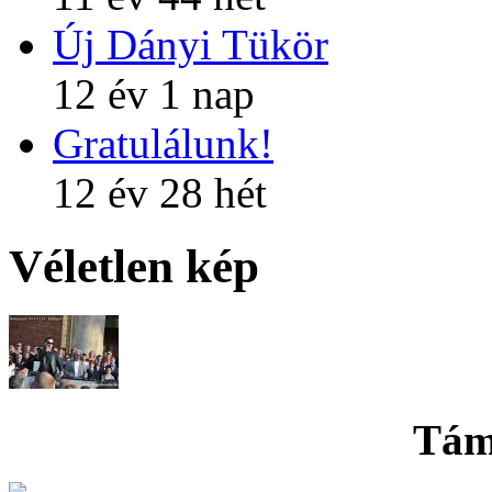
Új Dányi Tükör
12 év 1 nap
Gratulálunk!
12 év 28 hét
Véletlen kép
Tám