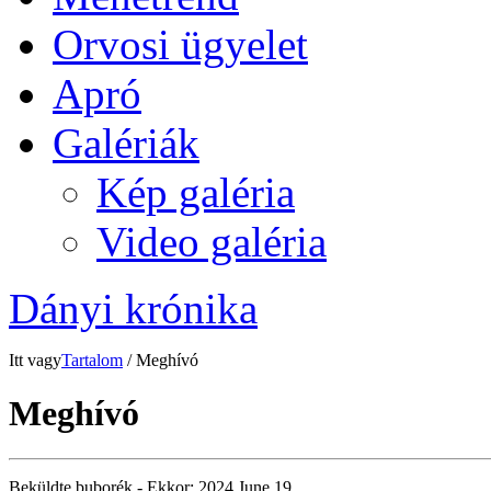
Orvosi ügyelet
Apró
Galériák
Kép galéria
Video galéria
Dányi krónika
Itt vagy
Tartalom
/ Meghívó
Meghívó
Beküldte
buborék
- Ekkor:
2024 June 19