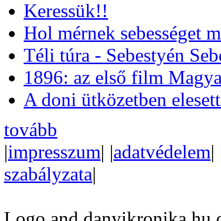
Keressük!!
Hol mérnek sebességet m
Téli túra - Sebestyén Se
1896: az első film Magya
A doni ütközetben eleset
tovább
|
impresszum
| |
adatvédelem
| 
szabályzata
|
Logo and danyikronika.hu 