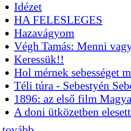
Idézet
HA FELESLEGES
Hazavágyom
Végh Tamás: Menni vagy
Keressük!!
Hol mérnek sebességet m
Téli túra - Sebestyén Se
1896: az első film Magya
A doni ütközetben eleset
tovább