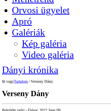
Orvosi ügyelet
Apró
Galériák
Kép galéria
Video galéria
Dányi krónika
Itt vagy
Tartalom
/ Verseny Dány
Verseny Dány
Beküldte
jadzi
- Ekkor:
2022 June 09