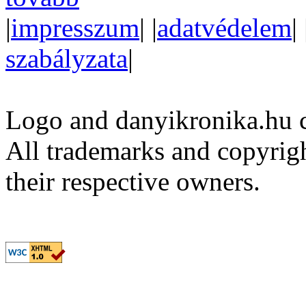
|
impresszum
| |
adatvédelem
| 
szabályzata
|
Logo and danyikronika.hu 
All trademarks and copyrig
their respective owners.