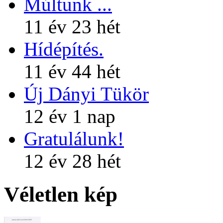
Múltunk ...
11 év 23 hét
Hídépítés.
11 év 44 hét
Új Dányi Tükör
12 év 1 nap
Gratulálunk!
12 év 28 hét
Véletlen kép