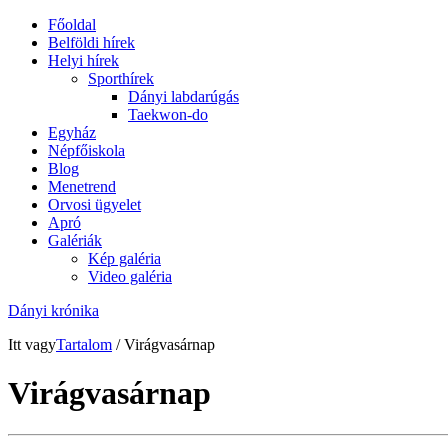
Főoldal
Belföldi hírek
Helyi hírek
Sporthírek
Dányi labdarúgás
Taekwon-do
Egyház
Népfőiskola
Blog
Menetrend
Orvosi ügyelet
Apró
Galériák
Kép galéria
Video galéria
Dányi krónika
Itt vagy
Tartalom
/ Virágvasárnap
Virágvasárnap