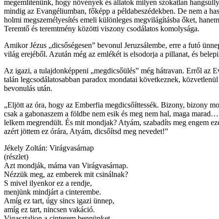
megemlítenünk, hogy növények és állatok milyen szokatlan hangsúlly
mindig az Evangéliumban, főképp a példabeszédekben. De nem a haso
holmi megszemélyesítés emeli különleges megvilágításba őket, hanem
Teremtő és teremtmény közötti viszony csodálatos komolysága.
Amikor Jézus „dicsőségesen” bevonul Jeruzsálembe, erre a futó ünnepl
világ erejéből. Azután még az emlékét is elsodorja a pillanat, és belepi
Az igazi, a tulajdonképpeni „megdicsőülés” még hátravan. Erről az 
talán legcsodálatosabban paradox mondatai következnek, közvetlenül 
bevonulás után.
„Eljött az óra, hogy az Emberfia megdicsőíttessék. Bizony, bizony 
csak a gabonaszem a földbe nem esik és meg nem hal, maga marad…
lelkem megrendült. És mit mondjak? Atyám, szabadíts meg engem eze
azért jöttem ez órára, Atyám, dicsőítsd meg nevedet!”
Jékely Zoltán: Virágvasárnap
(részlet)
Azt mondják, máma van Virágvasárnap.
Nézzük meg, az emberek mit csinálnak?
S mivel ilyenkor ez a rendje,
menjünk mindjárt a cinterembe.
Amíg ez tart, úgy sincs igazi ünnep,
amíg ez tart, nincsen vakáció.
Vigasztaljon a cinterem bennünket,