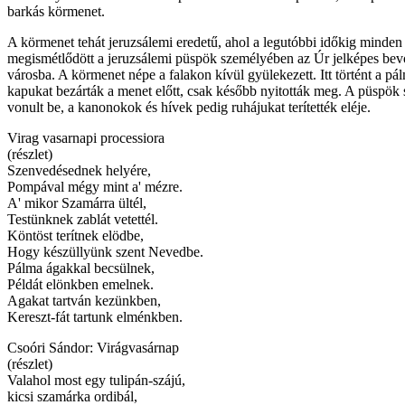
barkás körmenet.
A körmenet tehát jeruzsálemi eredetű, ahol a legutóbbi időkig minde
megismétlődött a jeruzsálemi püspök személyében az Úr jelképes bev
városba. A körmenet népe a falakon kívül gyülekezett. Itt történt a pá
kapukat bezárták a menet előtt, csak később nyitották meg. A püspök
vonult be, a kanonokok és hívek pedig ruhájukat terítették eléje.
Virag vasarnapi processiora
(részlet)
Szenvedésednek helyére,
Pompával mégy mint a' mézre.
A' mikor Szamárra ültél,
Testünknek zablát vetettél.
Köntöst terítnek elödbe,
Hogy készüllyünk szent Nevedbe.
Pálma ágakkal becsülnek,
Példát elönkben emelnek.
Agakat tartván kezünkben,
Kereszt-fát tartunk elménkben.
Csoóri Sándor: Virágvasárnap
(részlet)
Valahol most egy tulipán-szájú,
kicsi szamárka ordibál,