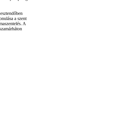
n esztendőben
onulása a szent
lmaszentelés. A
 szamárháton