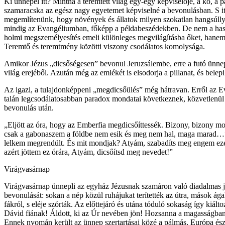
Ki ünnepel itt? Mintha a teremtett világ egy-egy képviselője, a kő, a p
szamaracska az egész nagy egyetemet képviselné a bevonulásban. S i
megemlítenünk, hogy növények és állatok milyen szokatlan hangsúlly
mindig az Evangéliumban, főképp a példabeszédekben. De nem a haso
holmi megszemélyesítés emeli különleges megvilágításba őket, hanem
Teremtő és teremtmény közötti viszony csodálatos komolysága.
Amikor Jézus „dicsőségesen” bevonul Jeruzsálembe, erre a futó ünnepl
világ erejéből. Azután még az emlékét is elsodorja a pillanat, és belepi
Az igazi, a tulajdonképpeni „megdicsőülés” még hátravan. Erről az 
talán legcsodálatosabban paradox mondatai következnek, közvetlenül 
bevonulás után.
„Eljött az óra, hogy az Emberfia megdicsőíttessék. Bizony, bizony 
csak a gabonaszem a földbe nem esik és meg nem hal, maga marad…
lelkem megrendült. És mit mondjak? Atyám, szabadíts meg engem eze
azért jöttem ez órára, Atyám, dicsőítsd meg nevedet!”
Virágvasárnap
Virágvasárnap ünnepli az egyház Jézusnak szamáron való diadalmas 
bevonulását: sokan a nép közül ruhájukat terítették az útra, mások ága
fákról, s eléje szórták. Az előttejáró és utána tóduló sokaság így kiált
Dávid fiának! Áldott, ki az Úr nevében jön! Hozsanna a magasságban
Ennek nyomán került az ünnep szertartásai közé a pálmás, Európa észa