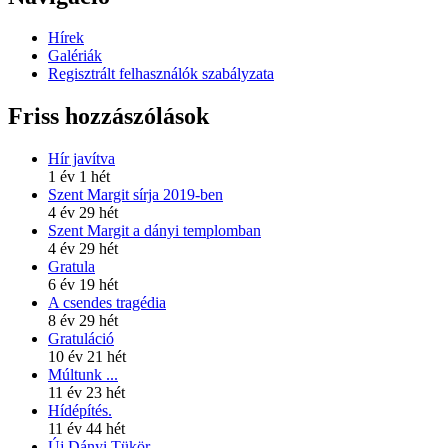
Hírek
Galériák
Regisztrált felhasználók szabályzata
Friss hozzászólások
Hír javítva
1 év 1 hét
Szent Margit sírja 2019-ben
4 év 29 hét
Szent Margit a dányi templomban
4 év 29 hét
Gratula
6 év 19 hét
A csendes tragédia
8 év 29 hét
Gratuláció
10 év 21 hét
Múltunk ...
11 év 23 hét
Hídépítés.
11 év 44 hét
Új Dányi Tükör