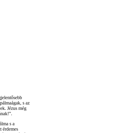
gjelentősebb
 pálmaágak, s az
vek. Jézus még
ának!”.
álma s a
tt érdemes