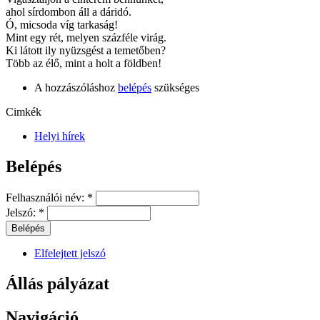
ahol sírdombon áll a dáridó.
Ó, micsoda víg tarkaság!
Mint egy rét, melyen százféle virág.
Ki látott ily nyüzsgést a temetőben?
Több az élő, mint a holt a földben!
A hozzászóláshoz
belépés
szükséges
Cimkék
Helyi hírek
Belépés
Felhasználói név:
*
Jelszó:
*
Elfelejtett jelszó
Állás pályázat
Navigáció