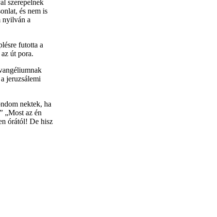
al szerepelnek
nlat, és nem is
 nyilván a
ésre futotta a
 az út pora.
Evangéliumnak
a jeruzsálemi
mondom nektek, ha
” „Most az én
n órától! De hisz