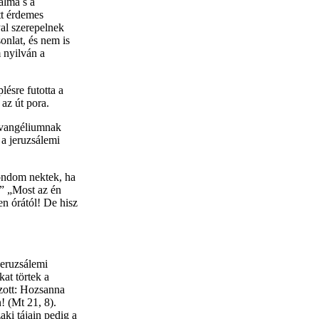
álma s a
tt érdemes
al szerepelnek
nlat, és nem is
 nyilván a
ésre futotta a
 az út pora.
Evangéliumnak
a jeruzsálemi
mondom nektek, ha
” „Most az én
n órától! De hisz
jeruzsálemi
kat törtek a
ozott: Hozsanna
! (Mt 21, 8).
ki tájain pedig a