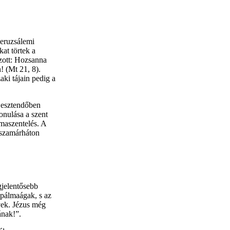
jeruzsálemi
kat törtek a
ozott: Hozsanna
! (Mt 21, 8).
ki tájain pedig a
n esztendőben
onulása a szent
lmaszentelés. A
 szamárháton
gjelentősebb
 pálmaágak, s az
vek. Jézus még
ának!”.