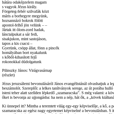
hátára odaképzelem magam
s vagyok Jézus király.
Förgeteg-fehér szilvafák közt
máris a borhegyre megyünk,
hozsannázó bokrok fölött
apostol-felhő jön velünk – –
Jártak itt ólom-zord hadak,
lánctalpukat a sár fedi,
sisakjukon, mint sastojáson,
tapos a kis csacsi –
Gyerünk, csöpp állat, fönn a pincék
homályában bort nyakalunk
s kőből-kihasított fejű
rokonokkal dúdolgatunk
Pilinszky János: Virágvasárnap
(részlet)
Jézus jeruzsálemi bevonulásáról János evangélistánál olvashatjuk a le
beszámolót. Szereplői: a lelkes tanítványok serege, az út porába hulló
isteni teher alatt szelíden lépkedő „szamaracska”. S még valami: a kö
őket is bevonja az ujjongásba: ha nem a nép, hát ők, a „kövek kiáltan
Ki ünnepel itt? Mintha a teremtett világ egy-egy képviselője, a kő, a p
szamaracska az egész nagy egyetemet képviselné a bevonulásban. S i