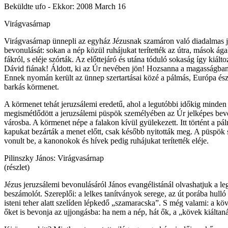
Beküldte
ufo
- Ekkor:
2008 March 16
Virágvasárnap
Virágvasárnap ünnepli az egyház Jézusnak szamáron való diadalmas 
bevonulását: sokan a nép közül ruhájukat terítették az útra, mások ága
fákról, s eléje szórták. Az előttejáró és utána tóduló sokaság így kiált
Dávid fiának! Áldott, ki az Úr nevében jön! Hozsanna a magasságban
Ennek nyomán került az ünnep szertartásai közé a pálmás, Európa észa
barkás körmenet.
A körmenet tehát jeruzsálemi eredetű, ahol a legutóbbi időkig minde
megismétlődött a jeruzsálemi püspök személyében az Úr jelképes bev
városba. A körmenet népe a falakon kívül gyülekezett. Itt történt a pá
kapukat bezárták a menet előtt, csak később nyitották meg. A püspök
vonult be, a kanonokok és hívek pedig ruhájukat terítették eléje.
Pilinszky János: Virágvasárnap
(részlet)
Jézus jeruzsálemi bevonulásáról János evangélistánál olvashatjuk a le
beszámolót. Szereplői: a lelkes tanítványok serege, az út porába hulló
isteni teher alatt szelíden lépkedő „szamaracska”. S még valami: a kö
őket is bevonja az ujjongásba: ha nem a nép, hát ők, a „kövek kiáltan