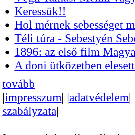
Keressük!!
Hol mérnek sebességet m
Téli túra - Sebestyén Se
1896: az első film Magya
A doni ütközetben eleset
tovább
|
impresszum
| |
adatvédelem
| 
szabályzata
|