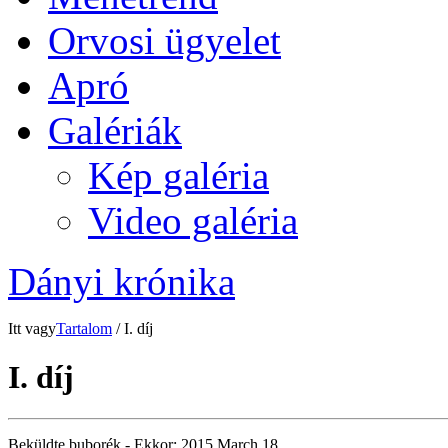
Orvosi ügyelet
Apró
Galériák
Kép galéria
Video galéria
Dányi krónika
Itt vagy
Tartalom
/ I. díj
I. díj
Beküldte
buborék
- Ekkor:
2015 March 18