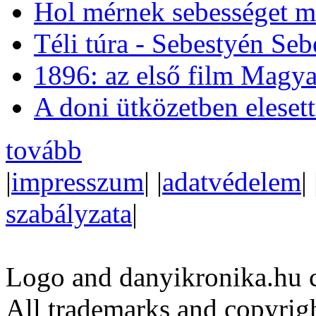
Hol mérnek sebességet m
Téli túra - Sebestyén Se
1896: az első film Magya
A doni ütközetben eleset
tovább
|
impresszum
| |
adatvédelem
| 
szabályzata
|
Logo and danyikronika.hu 
All trademarks and copyrig