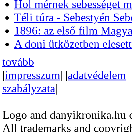
Hol mérnek sebességet m
Téli túra - Sebestyén Se
1896: az első film Magya
A doni ütközetben eleset
tovább
|
impresszum
| |
adatvédelem
| 
szabályzata
|
Logo and danyikronika.hu 
All trademarks and copyrig