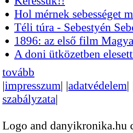
Keressük!!
Hol mérnek sebességet m
Téli túra - Sebestyén Se
1896: az első film Magya
A doni ütközetben eleset
tovább
|
impresszum
| |
adatvédelem
| 
szabályzata
|
Logo and danyikronika.hu 