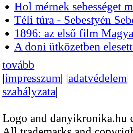
Hol mérnek sebességet m
Téli túra - Sebestyén Se
1896: az első film Magya
A doni ütközetben eleset
tovább
|
impresszum
| |
adatvédelem
| 
szabályzata
|
Logo and danyikronika.hu 
All trademarks and copyrig