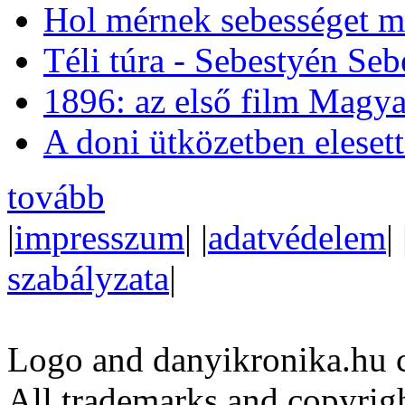
Hol mérnek sebességet m
Téli túra - Sebestyén Se
1896: az első film Magya
A doni ütközetben eleset
tovább
|
impresszum
| |
adatvédelem
| 
szabályzata
|
Logo and danyikronika.hu 
All trademarks and copyrig