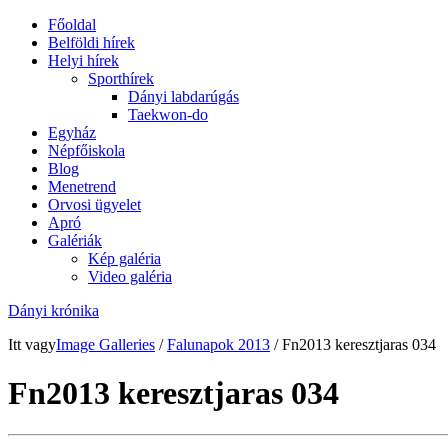
Főoldal
Belföldi hírek
Helyi hírek
Sporthírek
Dányi labdarúgás
Taekwon-do
Egyház
Népfőiskola
Blog
Menetrend
Orvosi ügyelet
Apró
Galériák
Kép galéria
Video galéria
Dányi krónika
Itt vagy
Image Galleries
/
Falunapok 2013
/ Fn2013 keresztjaras 034
Fn2013 keresztjaras 034