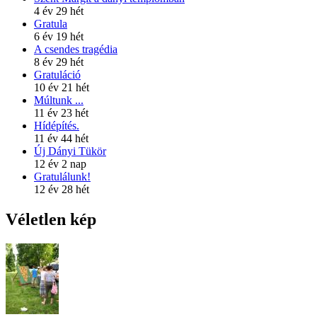
4 év 29 hét
Gratula
6 év 19 hét
A csendes tragédia
8 év 29 hét
Gratuláció
10 év 21 hét
Múltunk ...
11 év 23 hét
Hídépítés.
11 év 44 hét
Új Dányi Tükör
12 év 2 nap
Gratulálunk!
12 év 28 hét
Véletlen kép