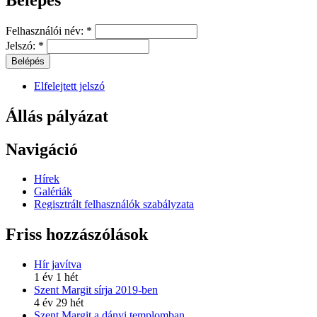
Felhasználói név:
*
Jelszó:
*
Elfelejtett jelszó
Állás pályázat
Navigáció
Hírek
Galériák
Regisztrált felhasználók szabályzata
Friss hozzászólások
Hír javítva
1 év 1 hét
Szent Margit sírja 2019-ben
4 év 29 hét
Szent Margit a dányi templomban