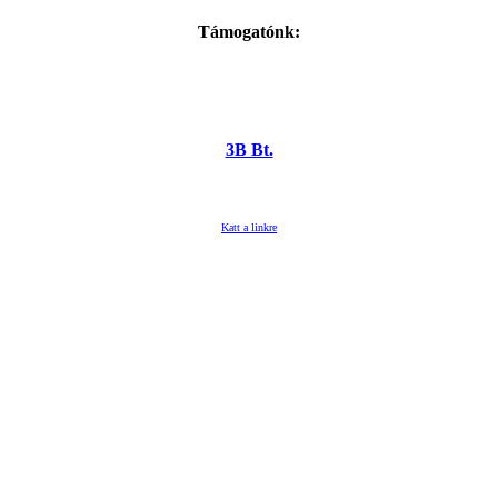
Támogatónk:
3B Bt.
Katt a linkre