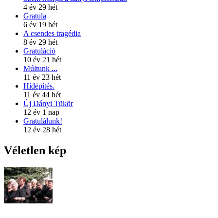
4 év 29 hét
Gratula
6 év 19 hét
A csendes tragédia
8 év 29 hét
Gratuláció
10 év 21 hét
Múltunk ...
11 év 23 hét
Hídépítés.
11 év 44 hét
Új Dányi Tükör
12 év 1 nap
Gratulálunk!
12 év 28 hét
Véletlen kép