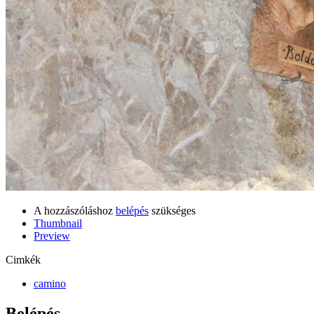
A hozzászóláshoz
belépés
szükséges
Thumbnail
Preview
Cimkék
camino
Belépés