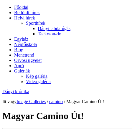
Főoldal
Belföldi hírek
Helyi hírek
Sporthírek
Dányi labdarúgás
Taekwon-do
Egyház
Népfőiskola
Blog
Menetrend
Orvosi ügyelet
Apró
Galériák
Kép galéria
Video galéria
Dányi krónika
Itt vagy
Image Galleries
/
camino
/ Magyar Camino Út!
Magyar Camino Út!