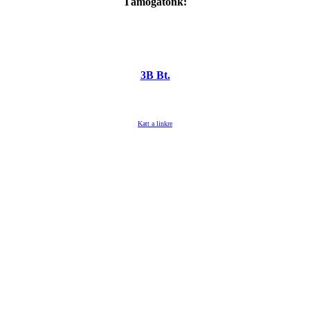
Támogatónk:
3B Bt.
Katt a linkre