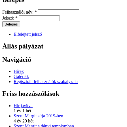
Felhasználói név:
*
Jelszó:
*
Elfelejtett jelszó
Állás pályázat
Navigáció
Hírek
Galériák
Regisztrált felhasználók szabályzata
Friss hozzászólások
Hír javítva
1 év 1 hét
Szent Margit sírja 2019-ben
4 év 29 hét
Szent Margit a dányi templomban