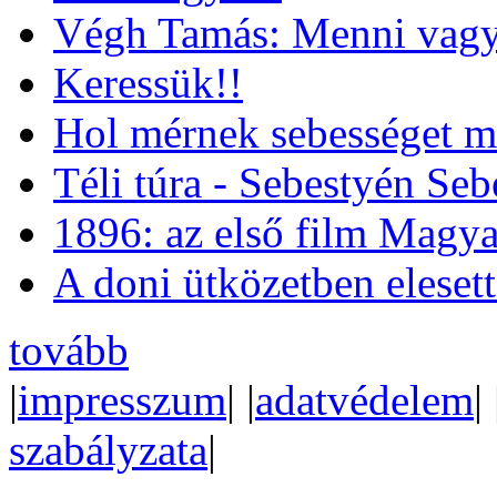
Végh Tamás: Menni vagy
Keressük!!
Hol mérnek sebességet m
Téli túra - Sebestyén Se
1896: az első film Magya
A doni ütközetben eleset
tovább
|
impresszum
| |
adatvédelem
| 
szabályzata
|