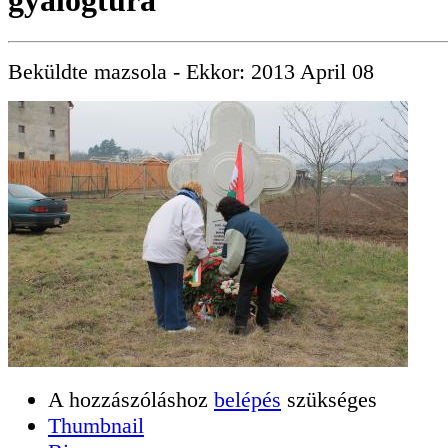
gyalogtúra
Beküldte
mazsola
- Ekkor:
2013 April 08
A hozzászóláshoz
belépés
szükséges
Thumbnail