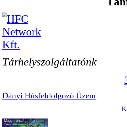
Tám
Tárhelyszolgáltatónk
Dányi Húsfeldolgozó Üzem
Ka