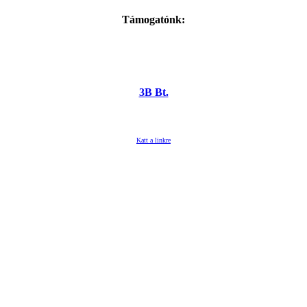
Támogatónk:
3B Bt.
Katt a linkre