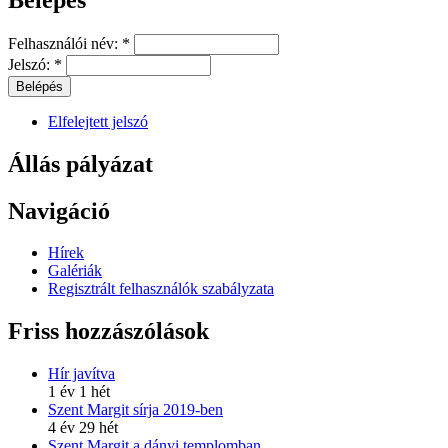
Felhasználói név:
*
Jelszó:
*
Elfelejtett jelszó
Állás pályázat
Navigáció
Hírek
Galériák
Regisztrált felhasználók szabályzata
Friss hozzászólások
Hír javítva
1 év 1 hét
Szent Margit sírja 2019-ben
4 év 29 hét
Szent Margit a dányi templomban