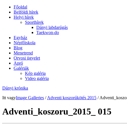
Főoldal
Belföldi hírek
Helyi hírek
Sporthírek
Dányi labdarúgás
Taekwon-do
Egyház
Népfőiskola
Blog
Menetrend
Orvosi ügyelet
Apró
Galériák
Kép galéria
Video galéria
Dányi krónika
Itt vagy
Image Galleries
/
Adventi koszorúkötés 2015
/ Adventi_kosz
Adventi_koszoru_2015_ 015