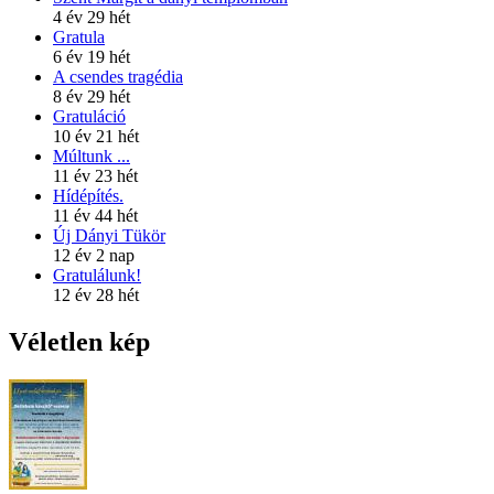
4 év 29 hét
Gratula
6 év 19 hét
A csendes tragédia
8 év 29 hét
Gratuláció
10 év 21 hét
Múltunk ...
11 év 23 hét
Hídépítés.
11 év 44 hét
Új Dányi Tükör
12 év 2 nap
Gratulálunk!
12 év 28 hét
Véletlen kép