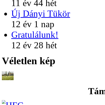
11 év 44 hét
Új Dányi Tükör
12 év 1 nap
Gratulálunk!
12 év 28 hét
Véletlen kép
Tám