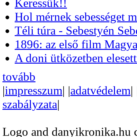
Keressük!!
Hol mérnek sebességet m
Téli túra - Sebestyén Se
1896: az első film Magya
A doni ütközetben eleset
tovább
|
impresszum
| |
adatvédelem
| 
szabályzata
|
Logo and danyikronika.hu 