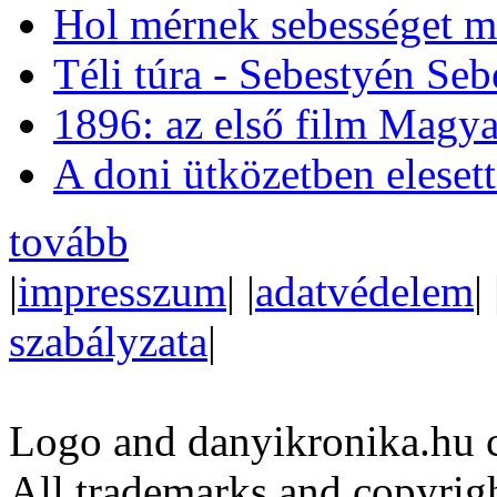
Hol mérnek sebességet m
Téli túra - Sebestyén Se
1896: az első film Magya
A doni ütközetben eleset
tovább
|
impresszum
| |
adatvédelem
| 
szabályzata
|
Logo and danyikronika.hu 
All trademarks and copyrig