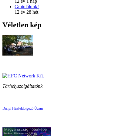
12 év 1 nap
Gratulálunk!
12 év 28 hét
Véletlen kép
Tárhelyszolgáltatónk
Dányi Húsfeldolgozó Üzem