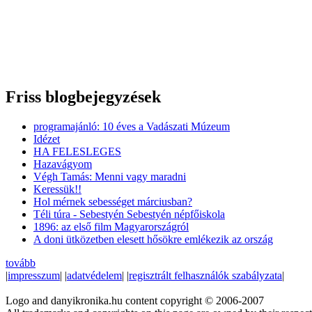
Friss blogbejegyzések
programajánló: 10 éves a Vadászati Múzeum
Idézet
HA FELESLEGES
Hazavágyom
Végh Tamás: Menni vagy maradni
Keressük!!
Hol mérnek sebességet márciusban?
Téli túra - Sebestyén Sebestyén népfőiskola
1896: az első film Magyarországról
A doni ütközetben elesett hősökre emlékezik az ország
tovább
|
impresszum
| |
adatvédelem
| |
regisztrált felhasználók szabályzata
|
Logo and danyikronika.hu content copyright © 2006-2007