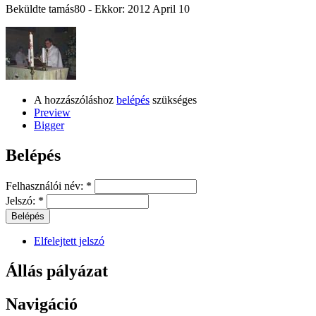
Beküldte
tamás80
- Ekkor:
2012 April 10
A hozzászóláshoz
belépés
szükséges
Preview
Bigger
Belépés
Felhasználói név:
*
Jelszó:
*
Elfelejtett jelszó
Állás pályázat
Navigáció