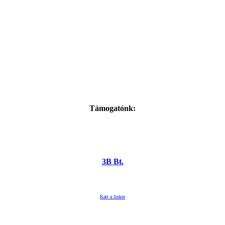
Támogatónk:
3B Bt.
Katt a linkre