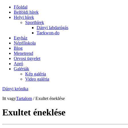
Főoldal
Belföldi hírek
Helyi hírek
Sporthírek
Dányi labdarúgás
Taekwon-do
Egyház
Népfőiskola
Blog
Menetrend
Orvosi ügyelet
Apró
Galériák
Kép galéria
Video galéria
Dányi krónika
Itt vagy
Tartalom
/ Exultet éneklése
Exultet éneklése