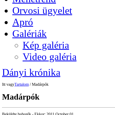
Orvosi ügyelet
Apró
Galériák
Kép galéria
Video galéria
Dányi krónika
Itt vagy
Tartalom
/ Madárpók
Madárpók
Beküldte
buborék
- Ekkor:
2011 October 01