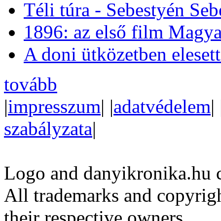
Téli túra - Sebestyén Se
1896: az első film Magya
A doni ütközetben eleset
tovább
|
impresszum
| |
adatvédelem
| 
szabályzata
|
Logo and danyikronika.hu 
All trademarks and copyrig
their respective owners.